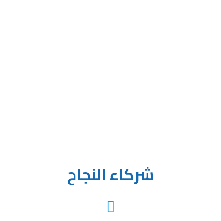
نقاء في أرقام
توعية
علاج
إقلاع
شركاء النجاح