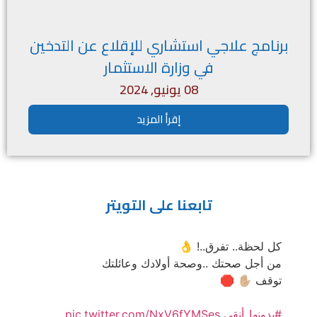
برنامج علاجي استشاري للإقلاع عن التدخين
في وزارة الاستثمار
08 يونيو, 2024
إقرأ المزيد
تابعنا على التويتر
كل لحظة.. تفرق..! 👌
من أجل صحتك ..وصحة أولادك وعائلتك
توقف ✋🏼 🛑
#بدونها_أنقى
pic.twitter.com/NxV6fYMSes