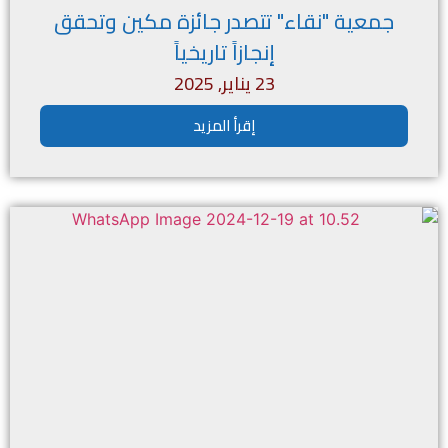
جمعية "نقاء" تتصدر جائزة مكين وتحقق
إنجازاً تاريخياً
23 يناير, 2025
إقرأ المزيد